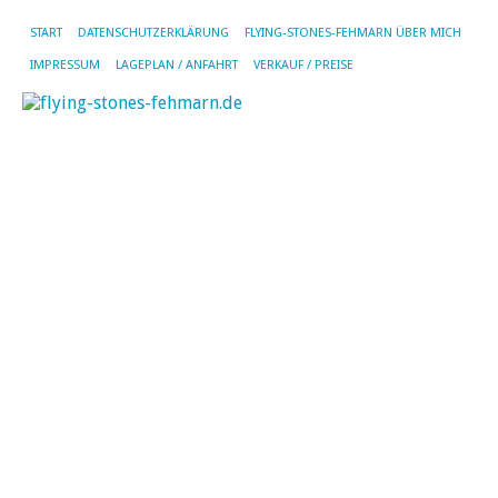
START
DATENSCHUTZERKLÄRUNG
FLYING-STONES-FEHMARN ÜBER MICH
IMPRESSUM
LAGEPLAN / ANFAHRT
VERKAUF / PREISE
AL
BE
VO
AL
TH
N
A
Du
de
Um
be
zu
Ze
ke