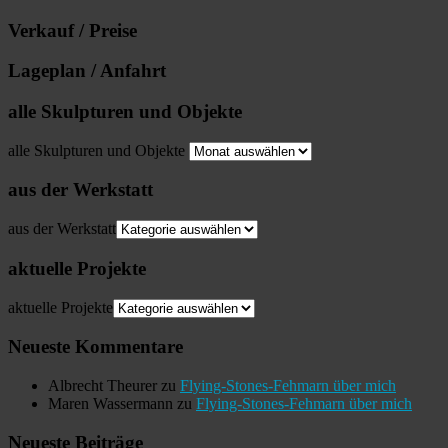
Verkauf / Preise
Lageplan / Anfahrt
alle Skulpturen und Objekte
alle Skulpturen und Objekte
aus der Werkstatt
aus der Werkstatt
aktuelle Projekte
aktuelle Projekte
Neueste Kommentare
Albrecht Theurer
zu
Flying-Stones-Fehmarn über mich
Maren Wassermann
zu
Flying-Stones-Fehmarn über mich
Neueste Beiträge