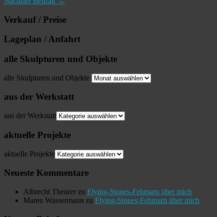
Nächster Beitrag →
Verkauf / Preise
Lageplan / Anfahrt
alle Skulpturen und Objekte
alle Skulpturen und Objekte
aus der Werkstatt
aus der Werkstatt
aktuelle Projekte
aktuelle Projekte
Neueste Kommentare
Albrecht Theurer
zu
Flying-Stones-Fehmarn über mich
Maren Wassermann
zu
Flying-Stones-Fehmarn über mich