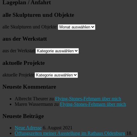
Lageplan / Anfahrt
alle Skulpturen und Objekte
alle Skulpturen und Objekte
aus der Werkstatt
aus der Werkstatt
aktuelle Projekte
aktuelle Projekte
Neueste Kommentare
Albrecht Theurer
zu
Flying-Stones-Fehmarn über mich
Maren Wassermann
zu
Flying-Stones-Fehmarn über mich
Neueste Beiträge
Neue Adresse
6. August 2021
Öffungszeiten meiner Ausstellung im Rathaus Oldenburg
18.